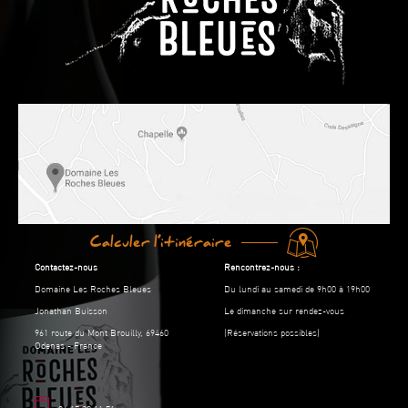
Calculer l’itinéraire
Contactez-nous
Rencontrez-nous :
Domaine Les Roches Bleues
Du lundi au samedi de 9h00 à 19h00
Jonathan Buisson
Le dimanche sur rendez-vous
961 route du Mont Brouilly, 69460
(Réservations possibles)
Odenas - France