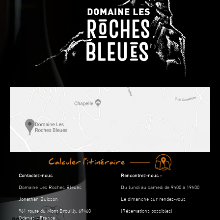
Calculer l’itinéraire
Contactez-nous
Rencontrez-nous :
Domaine Les Roches Bleues
Du lundi au samedi de 9h00 à 19h00
Jonathan Buisson
Le dimanche sur rendez-vous
961 route du Mont Brouilly, 69460
(Réservations possibles)
Odenas - France