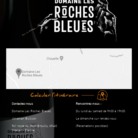
Calculer l’itinéraire
Contactez-nous
Rencontrez-nous :
Domaine Les Roches Bleues
Du lundi au samedi de 9h00 à 19h00
Jonathan Buisson
Le dimanche sur rendez-vous
961 route du Mont Brouilly, 69460
(Réservations possibles)
Odenas - France