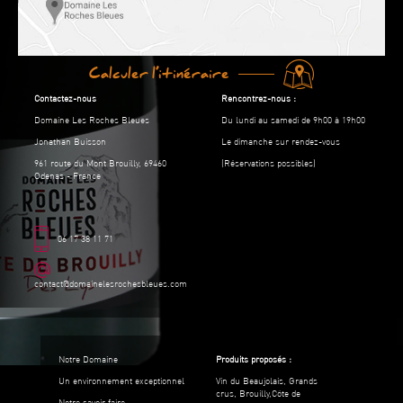
Calculer l’itinéraire
Contactez-nous
Rencontrez-nous :
Domaine Les Roches Bleues
Du lundi au samedi de 9h00 à 19h00
Jonathan Buisson
Le dimanche sur rendez-vous
961 route du Mont Brouilly, 69460
(Réservations possibles)
Odenas - France
06 17 38 11 71
contact@domainelesrochesbleues.com
Notre Domaine
Produits proposés :
Un environnement exceptionnel
Vin du Beaujolais, Grands
crus, Brouilly,Côte de
Notre savoir faire